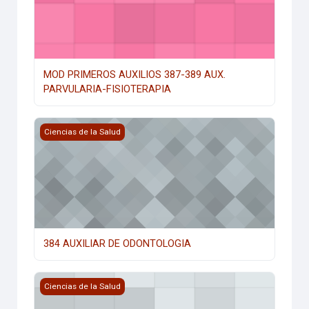
MOD PRIMEROS AUXILIOS 387-389 AUX.
PARVULARIA-FISIOTERAPIA
384 AUXILIAR DE ODONTOLOGIA
Ciencias de la Salud
384 AUXILIAR DE ODONTOLOGIA
383- AUXILIAR DE FARMACIA
Ciencias de la Salud