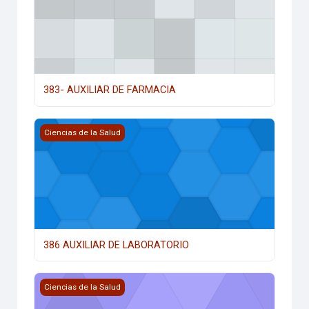
383- AUXILIAR DE FARMACIA
386 AUXILIAR DE LABORATORIO
Ciencias de la Salud
386 AUXILIAR DE LABORATORIO
385- AUXILIAR DE ENFERMERIA
Ciencias de la Salud