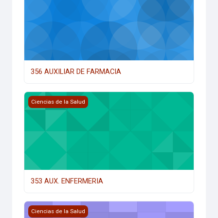
356 AUXILIAR DE FARMACIA
353 AUX. ENFERMERIA
Ciencias de la Salud
353 AUX. ENFERMERIA
348-AUXILIAR DE FISIOTERAPIA/NIVELACIONES
Ciencias de la Salud