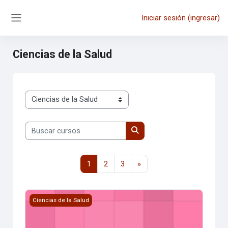
Saltar al contenido principal
Iniciar sesión (ingresar)
Pánel lateral
Ciencias de la Salud
Categorías
Buscar cursos
Buscar cursos
Página 1
Página 2
Página 3
Página siguiente
1
2
3
»
MOD PRIMEROS AUXILIOS 387-389 AUX. PARVULARIA-FISI
Ciencias de la Salud