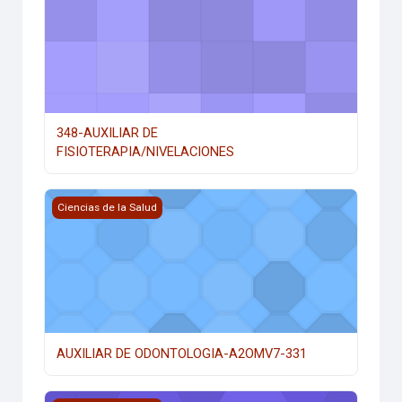
348-AUXILIAR DE
FISIOTERAPIA/NIVELACIONES
AUXILIAR DE ODONTOLOGIA-A2OMV7-331
Ciencias de la Salud
AUXILIAR DE ODONTOLOGIA-A2OMV7-331