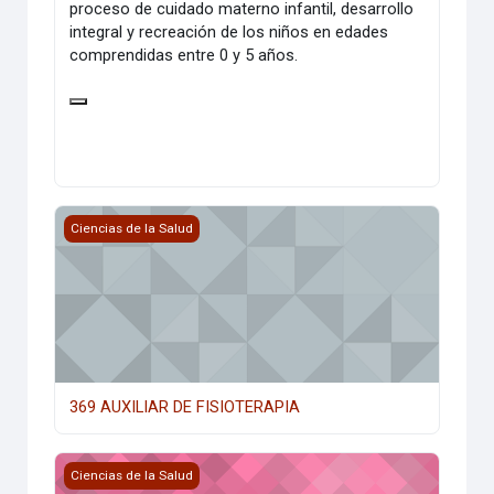
proceso de cuidado materno infantil, desarrollo
integral y recreación de los niños en edades
comprendidas entre 0 y 5 años.
369 AUXILIAR DE FISIOTERAPIA
Ciencias de la Salud
369 AUXILIAR DE FISIOTERAPIA
363 AUXILIAR DE ODONTOLOGIA
Ciencias de la Salud